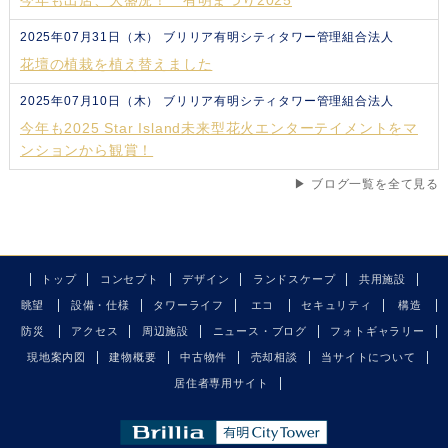
今年も出店、大盛況！ 有明まつり2025
2025年07月31日（木）
ブリリア有明シティタワー管理組合法人
花壇の植栽を植え替えました
2025年07月10日（木）
ブリリア有明シティタワー管理組合法人
今年も2025 Star Island未来型花火エンターテイメントをマ
ンションから観賞！
▶ ブログ一覧を全て見る
トップ
コンセプト
デザイン
ランドスケープ
共用施設
眺望
設備・仕様
タワーライフ
エコ
セキュリティ
構造
防災
アクセス
周辺施設
ニュース・ブログ
フォトギャラリー
現地案内図
建物概要
中古物件
売却相談
当サイトについて
居住者専用サイト