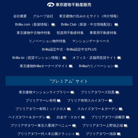
会社概要
グループ会社
東京建物の住みかえサイト（仲介情報）
Brillia.com（新築情報）
Brillia Club（新築・中古情報配信）
東京建物中古物件特集
投資用不動産特集
事業用不動産特集
リノベーション物件特集
マンションデータベース
Brillia認定中古・Brillia認定中古PLUS
Brillia ist（賃貸マンション情報）
オフィス・店舗用賃貸サイト
東京建物Brilliaオーナーズサイト
Brilliaのリノベーション
“プレミアム” サイト
東京建物マンションライブラリー
ブリリアタワーズ目黒
ブリリアマーレ有明
ブリリア有明スカイタワー
ブリリアタワー有明ミッドクロス
スカイズタワー＆ガーデン
ベイズタワー＆ガーデン
白金ザ・スカイ
ブリリアタワー浜離宮
ブリリアザタワー東京八重洲アベニュー
ブリリアタワー上野池之端
ブリリアタワー代々木公園クラッシィ
ブリリアタワー池袋