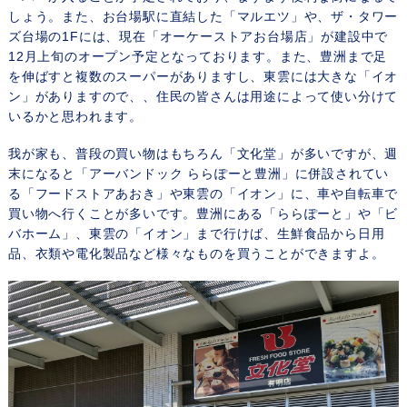
しょう。また、お台場駅に直結した「マルエツ」や、ザ・タワー
ズ台場の1Fには、現在「オーケーストアお台場店」が建設中で
12月上旬のオープン予定となっております。また、豊洲まで足
を伸ばすと複数のスーパーがありますし、東雲には大きな「イオ
ン」がありますので、、住民の皆さんは用途によって使い分けて
いるかと思われます。
我が家も、普段の買い物はもちろん「文化堂」が多いですが、週
末になると「アーバンドック ららぽーと豊洲」に併設されてい
る「フードストアあおき」や東雲の「イオン」に、車や自転車で
買い物へ行くことが多いです。豊洲にある「ららぽーと」や「ビ
バホーム」、東雲の「イオン」まで行けば、生鮮食品から日用
品、衣類や電化製品など様々なものを買うことができますよ。