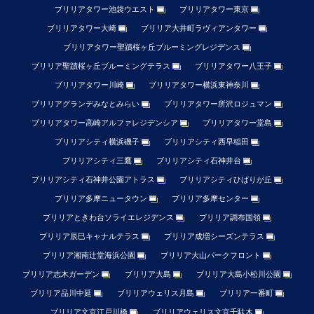
ブリリアタワー池袋ウエスト
ブリリアタワー東京
ブリリアタワー大崎
ブリリア大井町ラヴィアンタワー
ブリリアタワー聖蹟桜ヶ丘ブルーミングレジデンス
ブリリア聖蹟桜ヶ丘ブルーミングテラス
ブリリアタワー八王子
ブリリアタワー川崎
ブリリアタワー横浜東神奈川
ブリリアグランデみなとみらい
ブリリアタワー所沢ロジュマン
ブリリアタワー高崎アルファレジデンシア
ブリリアタワー堂島
ブリリアシティ横浜磯子
ブリリアシティ西早稲田
ブリリアシティ三鷹
ブリリアシティ石神井台
ブリリアシティ石神井公園アトラス
ブリリアシティひばりが丘
ブリリア多摩ニュータウン
ブリリア多摩センター
ブリリアときわ台ソライエレジデンス
ブリリア調布国領
ブリリア辰巳キャナルテラス
ブリリア成増シーズンテラス
ブリリア湘南辻堂海浜公園
ブリリア大山パークフロント
ブリリア志木ガーデン
ブリリア大島
ブリリア大島小松川公園
ブリリア品川中延
ブリリアウェリス月島
ブリリア一番町
ブリリア文京江戸川橋
ブリリアウェリス文京千駄木