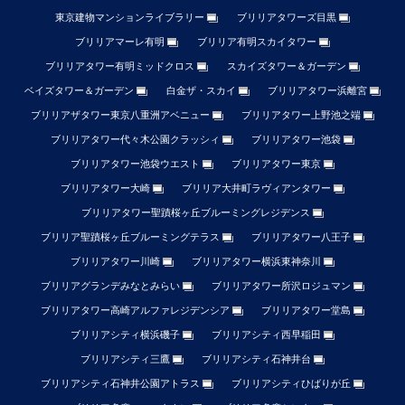
東京建物マンションライブラリー
ブリリアタワーズ目黒
ブリリアマーレ有明
ブリリア有明スカイタワー
ブリリアタワー有明ミッドクロス
スカイズタワー＆ガーデン
ベイズタワー＆ガーデン
白金ザ・スカイ
ブリリアタワー浜離宮
ブリリアザタワー東京八重洲アベニュー
ブリリアタワー上野池之端
ブリリアタワー代々木公園クラッシィ
ブリリアタワー池袋
ブリリアタワー池袋ウエスト
ブリリアタワー東京
ブリリアタワー大崎
ブリリア大井町ラヴィアンタワー
ブリリアタワー聖蹟桜ヶ丘ブルーミングレジデンス
ブリリア聖蹟桜ヶ丘ブルーミングテラス
ブリリアタワー八王子
ブリリアタワー川崎
ブリリアタワー横浜東神奈川
ブリリアグランデみなとみらい
ブリリアタワー所沢ロジュマン
ブリリアタワー高崎アルファレジデンシア
ブリリアタワー堂島
ブリリアシティ横浜磯子
ブリリアシティ西早稲田
ブリリアシティ三鷹
ブリリアシティ石神井台
ブリリアシティ石神井公園アトラス
ブリリアシティひばりが丘