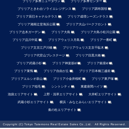
ブリリア多摩ニュータウン
ブリリア多摩センター
ブリリアときわ台ソライエレジデンス
ブリリア調布国領
ブリリア辰巳キャナルテラス
ブリリア成増シーズンテラス
ブリリア湘南辻堂海浜公園
ブリリア大山パークフロント
ブリリア志木ガーデン
ブリリア大島
ブリリア大島小松川公園
ブリリア品川中延
ブリリアウェリス月島
ブリリア一番町
ブリリア文京江戸川橋
ブリリアウェリス文京千駄木
ブリリア代官山プレステージ
ブリリア目黒大橋
ブリリア武蔵小杉
ブリリア神楽坂id
ブリリア銀座id
ブリリア巣鴨
ブリリア自由が丘
ブリリア日本橋三越前
ブリリアエルシオ萩山
ブリリア小金井桜町
ブリリア東戸塚
ブリリア稲毛
シントシティ
東建座間ハイツ
池袋エリアサイト
上野・浅草エリアサイト
大井町エリアサイト
武蔵小杉エリアサイト
横浜・みなとみらいエリアサイト
奏の杜エリアサイト
Copyright (C) Tokyo Tatemono Real Estate Sales Co.,Ltd. All Rights Reserved.