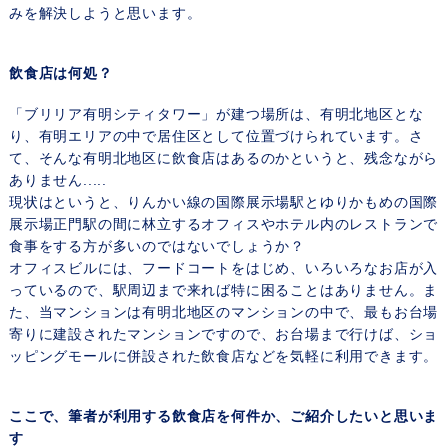
みを解決しようと思います。
飲食店は何処？
「ブリリア有明シティタワー」が建つ場所は、有明北地区とな
り、有明エリアの中で居住区として位置づけられています。さ
て、そんな有明北地区に飲食店はあるのかというと、残念ながら
ありません.....
現状はというと、りんかい線の国際展示場駅とゆりかもめの国際
展示場正門駅の間に林立するオフィスやホテル内のレストランで
食事をする方が多いのではないでしょうか？
オフィスビルには、フードコートをはじめ、いろいろなお店が入
っているので、駅周辺まで来れば特に困ることはありません。ま
た、当マンションは有明北地区のマンションの中で、最もお台場
寄りに建設されたマンションですので、お台場まで行けば、ショ
ッピングモールに併設された飲食店などを気軽に利用できます。
ここで、筆者が利用する飲食店を何件か、ご紹介したいと思いま
す