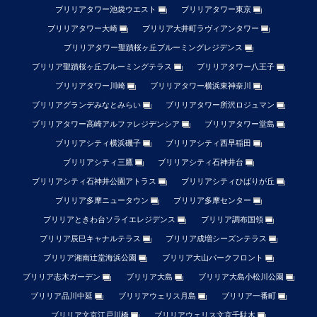
ブリリアタワー池袋ウエスト
ブリリアタワー東京
ブリリアタワー大崎
ブリリア大井町ラヴィアンタワー
ブリリアタワー聖蹟桜ヶ丘ブルーミングレジデンス
ブリリア聖蹟桜ヶ丘ブルーミングテラス
ブリリアタワー八王子
ブリリアタワー川崎
ブリリアタワー横浜東神奈川
ブリリアグランデみなとみらい
ブリリアタワー所沢ロジュマン
ブリリアタワー高崎アルファレジデンシア
ブリリアタワー堂島
ブリリアシティ横浜磯子
ブリリアシティ西早稲田
ブリリアシティ三鷹
ブリリアシティ石神井台
ブリリアシティ石神井公園アトラス
ブリリアシティひばりが丘
ブリリア多摩ニュータウン
ブリリア多摩センター
ブリリアときわ台ソライエレジデンス
ブリリア調布国領
ブリリア辰巳キャナルテラス
ブリリア成増シーズンテラス
ブリリア湘南辻堂海浜公園
ブリリア大山パークフロント
ブリリア志木ガーデン
ブリリア大島
ブリリア大島小松川公園
ブリリア品川中延
ブリリアウェリス月島
ブリリア一番町
ブリリア文京江戸川橋
ブリリアウェリス文京千駄木