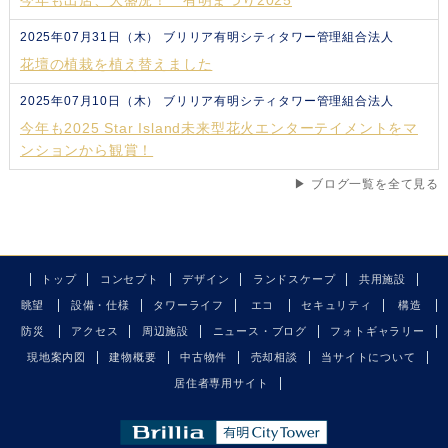
今年も出店、大盛況！ 有明まつり2025
2025年07月31日（木）
ブリリア有明シティタワー管理組合法人
花壇の植栽を植え替えました
2025年07月10日（木）
ブリリア有明シティタワー管理組合法人
今年も2025 Star Island未来型花火エンターテイメントをマ
ンションから観賞！
▶ ブログ一覧を全て見る
トップ
コンセプト
デザイン
ランドスケープ
共用施設
眺望
設備・仕様
タワーライフ
エコ
セキュリティ
構造
防災
アクセス
周辺施設
ニュース・ブログ
フォトギャラリー
現地案内図
建物概要
中古物件
売却相談
当サイトについて
居住者専用サイト