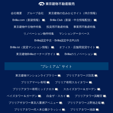
会社概要
グループ会社
東京建物の住みかえサイト（仲介情報）
Brillia.com（新築情報）
Brillia Club（新築・中古情報配信）
東京建物中古物件特集
投資用不動産特集
事業用不動産特集
リノベーション物件特集
マンションデータベース
Brillia認定中古・Brillia認定中古PLUS
Brillia ist（賃貸マンション情報）
オフィス・店舗用賃貸サイト
東京建物Brilliaオーナーズサイト
Brilliaのリノベーション
“プレミアム” サイト
東京建物マンションライブラリー
ブリリアタワーズ目黒
ブリリアマーレ有明
ブリリア有明スカイタワー
ブリリアタワー有明ミッドクロス
スカイズタワー＆ガーデン
ベイズタワー＆ガーデン
白金ザ・スカイ
ブリリアタワー浜離宮
ブリリアザタワー東京八重洲アベニュー
ブリリアタワー上野池之端
ブリリアタワー代々木公園クラッシィ
ブリリアタワー池袋