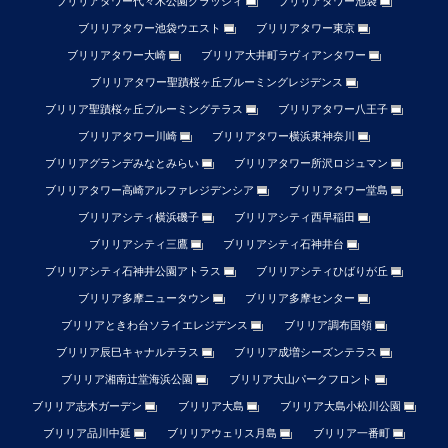
ブリリアタワー代々木公園クラッシィ
ブリリアタワー池袋
ブリリアタワー池袋ウエスト
ブリリアタワー東京
ブリリアタワー大崎
ブリリア大井町ラヴィアンタワー
ブリリアタワー聖蹟桜ヶ丘ブルーミングレジデンス
ブリリア聖蹟桜ヶ丘ブルーミングテラス
ブリリアタワー八王子
ブリリアタワー川崎
ブリリアタワー横浜東神奈川
ブリリアグランデみなとみらい
ブリリアタワー所沢ロジュマン
ブリリアタワー高崎アルファレジデンシア
ブリリアタワー堂島
ブリリアシティ横浜磯子
ブリリアシティ西早稲田
ブリリアシティ三鷹
ブリリアシティ石神井台
ブリリアシティ石神井公園アトラス
ブリリアシティひばりが丘
ブリリア多摩ニュータウン
ブリリア多摩センター
ブリリアときわ台ソライエレジデンス
ブリリア調布国領
ブリリア辰巳キャナルテラス
ブリリア成増シーズンテラス
ブリリア湘南辻堂海浜公園
ブリリア大山パークフロント
ブリリア志木ガーデン
ブリリア大島
ブリリア大島小松川公園
ブリリア品川中延
ブリリアウェリス月島
ブリリア一番町