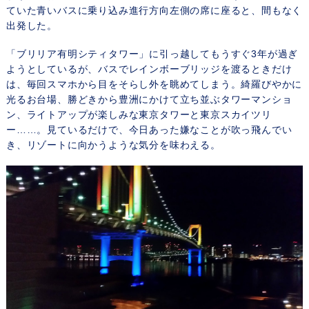
ていた青いバスに乗り込み進行方向左側の席に座ると、間もなく
出発した。
「ブリリア有明シティタワー」に引っ越してもうすぐ3年が過ぎ
ようとしているが、バスでレインボーブリッジを渡るときだけ
は、毎回スマホから目をそらし外を眺めてしまう。綺羅びやかに
光るお台場、勝どきから豊洲にかけて立ち並ぶタワーマンショ
ン、ライトアップが楽しみな東京タワーと東京スカイツリ
ー……。見ているだけで、今日あった嫌なことが吹っ飛んでい
き、リゾートに向かうような気分を味わえる。