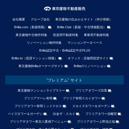
会社概要
グループ会社
東京建物の住みかえサイト（仲介情報）
Brillia.com（新築情報）
Brillia Club（新築・中古情報配信）
東京建物中古物件特集
投資用不動産特集
事業用不動産特集
リノベーション物件特集
マンションデータベース
Brillia認定中古・Brillia認定中古PLUS
Brillia ist（賃貸マンション情報）
オフィス・店舗用賃貸サイト
東京建物Brilliaオーナーズサイト
Brilliaのリノベーション
“プレミアム” サイト
東京建物マンションライブラリー
ブリリアタワーズ目黒
ブリリアマーレ有明
ブリリア有明スカイタワー
ブリリアタワー有明ミッドクロス
スカイズタワー＆ガーデン
ベイズタワー＆ガーデン
白金ザ・スカイ
ブリリアタワー浜離宮
ブリリアザタワー東京八重洲アベニュー
ブリリアタワー上野池之端