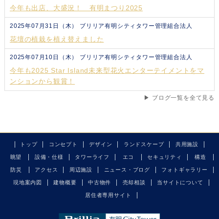
今年も出店、大盛況！ 有明まつり2025
2025年07月31日（木）
ブリリア有明シティタワー管理組合法人
花壇の植栽を植え替えました
2025年07月10日（木）
ブリリア有明シティタワー管理組合法人
今年も2025 Star Island未来型花火エンターテイメントをマ
ンションから観賞！
▶ ブログ一覧を全て見る
トップ
コンセプト
デザイン
ランドスケープ
共用施設
眺望
設備・仕様
タワーライフ
エコ
セキュリティ
構造
防災
アクセス
周辺施設
ニュース・ブログ
フォトギャラリー
現地案内図
建物概要
中古物件
売却相談
当サイトについて
居住者専用サイト