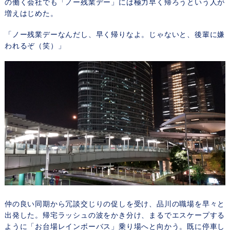
の働く会社でも「ノー残業デー」には極力早く帰ろうという人が
増えはじめた。
「ノー残業デーなんだし、早く帰りなよ。じゃないと、後輩に嫌
われるぞ（笑）」
仲の良い同期から冗談交じりの促しを受け、品川の職場を早々と
出発した。帰宅ラッシュの波をかき分け、まるでエスケープする
ように「お台場レインボーバス」乗り場へと向かう。既に停車し