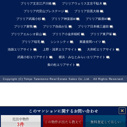
ブリリア文京江戸川橋
ブリリアウェリス文京千駄木
ブリリア代官山プレステージ
ブリリア目黒大橋
ブリリア武蔵小杉
ブリリア神楽坂id
ブリリア銀座id
ブリリア巣鴨
ブリリア自由が丘
ブリリア日本橋三越前
ブリリアエルシオ萩山
ブリリア小金井桜町
ブリリア東戸塚
ブリリア稲毛
シントシティ
東建座間ハイツ
池袋エリアサイト
上野・浅草エリアサイト
大井町エリアサイト
武蔵小杉エリアサイト
横浜・みなとみらいエリアサイト
奏の杜エリアサイト
Copyright (C) Tokyo Tatemono Real Estate Sales Co.,Ltd. All Rights Reserved.
×
このマンションに関するお問い合わせ
売出中物件
この物件が出たら
教えて
無料査定して
ほしい
3件