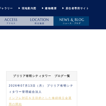
ギャラリー
現地案内図
建物概要
居住者専用サイト
ブリリア有明シティタワー ブログ一覧
2026年07月13日（月）
ブリリア有明シテ
ィタワー管理組合法人
インフレ対応を主目的とした修繕積立金運
用の開始